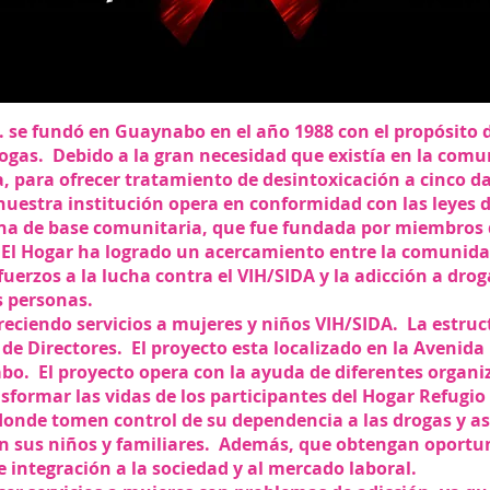
c. se fundó en Guaynabo en el año 1988 con el propósito 
ogas. Debido a la gran necesidad que existía en la comu
, para ofrecer tratamiento de desintoxicación a cinco 
 nuestra institución opera en conformidad con las leyes 
 una de base comunitaria, que fue fundada por miembros
 El Hogar ha logrado un acercamiento entre la comunidad
fuerzos a la lucha contra el VIH/SIDA y la adicción a dro
s personas.
reciendo servicios a mujeres y niños VIH/SIDA. La estr
 de Directores. El proyecto esta localizado en la Avenida
o. El proyecto opera con la ayuda de diferentes organi
nsformar las vidas de los participantes del Hogar Refugi
onde tomen control de su dependencia a las drogas y a
on sus niños y familiares. Además, que obtengan oportu
 integración a la sociedad y al mercado laboral.