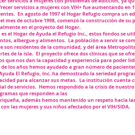
cer servicios a mujeres con problemas de adicción, ya que 
ofrecer servicios a mujeres con VIH+ fue aumentando en 1
cientes. En agosto de 1997 el Hogar Refugio compra un ed
 el mes de octubre 1998, comenzó la construcción de su
ualmente en el proyecto del Hogar.
 es el Hogar de Ayuda el Refugio Inc., estos fondos se uti
tos, albergue y alimentos. La población a servir se co
 son residentes de la comunidad, y del área Metropolit
rtes de la isla. El proyecto ofrece dos clínicas que se o
os que nos dan la capacidad y experiencia para poder lidi
 de los años hemos ayudado a gran número de pacientes
 Ayuda El Refugio, Inc. ha demostrado la seriedad progra
pacidad para alcanzar sus metas. La institución cuenta c
ial de servicios. Hemos respondido a la crisis de nuest
ogramas que responden a las
rriqueña, además hemos mantenido un respeto hacia las
on las mujeres y sus niños afectados por el VIH/SIDA.