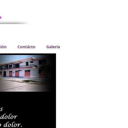
​
sión
Contácto
Galería